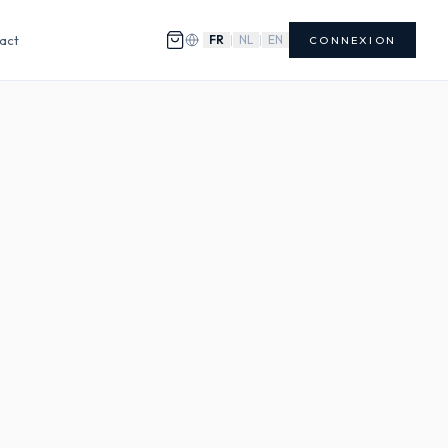
act
FR
|
NL
|
EN
CONNEXION