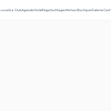
ccueil
Le Club
Agenda
Voile
Régates
Stages
Moteur
Boutique
Galerie
Cont